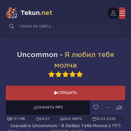
Tekun
.net
Uncommon -
Я любил тебя
молча
1
2
3
4
5
СЛУШАТЬ
СКАЧАТЬ MP3
11.37 MB
04:57
320 KBPS
31.03.2026
Скачайте Uncommon - Я Любил Тебя Молча
в MP3