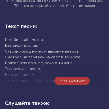
320 kbps бесплатно (11.37 MB, 04:57) — с телефона или
ПК, а также слушайте онлайн без регистрации.
Текст песни:
Я любил тебя молча,
Без лишних слов.
Сквозь холод ночей и дыхание ветров
Смотрел на тебя как на свет в темноте.
Прятал всю боль глубоко в тишине.
Ты смеялась легко,
Не зная совсем,
Что я жил и с тобой среди этих проблем.
Читать дальше
Я носил твоё имя в усталой душе.
И любовь моя таяла в каждом дожде.
Я любил тебя молча,
Слушайте также:
Но сильно до слёз,