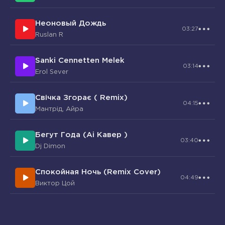
Неоновый Дождь
03:27
Ruslan R
Sanki Cennetten Melek
03:14
Erol Sever
Свічка Згорає ( Remix)
04:15
Мантрід, Айра
Бегут Года (Ai Кавер )
03:40
Dj Dimon
Спокойная Ночь (Remix Cover)
04:49
Виктор Цой