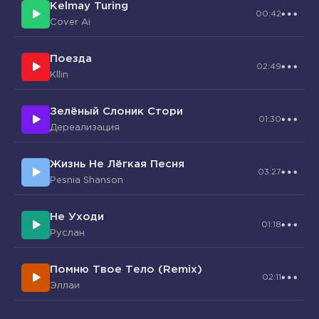
Kelmay Turing
00:42
Cover Ai
Поезда
02:49
Kllin
Зелёный Слоник Стори
01:30
Дереализация
Жизнь Не Лёгкая Песня
03:27
Pesnia Shanson
Не Уходи
01:18
Руслан
Помню Твое Тело (Remix)
02:11
Эллаи