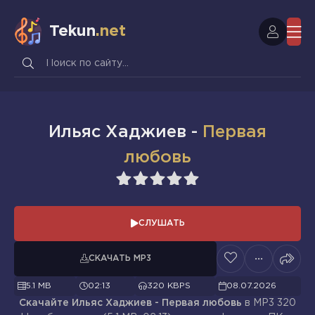
Tekun
.net
Ильяс Хаджиев -
Первая
любовь
1
2
3
4
5
СЛУШАТЬ
СКАЧАТЬ MP3
5.1 MB
02:13
320 KBPS
08.07.2026
Скачайте Ильяс Хаджиев - Первая любовь
в MP3 320