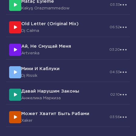
Mätäç Eýleme
В темной дымке луна синей
03:33
Kakyş Orazmammedow
То ли леший, то ли сон
Мне подмигивал у кого-то
Old Letter (Original Mix)
Только сердце в унисон
06:52
Dj Calma
Билось звонко и игриво
До рассветной полосы я крутилась
Ай, Не Смущай Меня
Я кружилась без оглядки
03:20
Artvenka
А потом в моей косе
Листья спрятались украдкой
Мини И Каблуки
Ой, не зря выросла
04:33
Dj Rissik
Ой, не зря бы ночной дали
Тени пляшут возле ели
Давай Нарушим Законы
Ой, не зря бы моей груди
02:10
Анжелика Маркиза
Колокольцы звали
Девчонки
Может Хватит Быть Рабами
03:56
Xaker