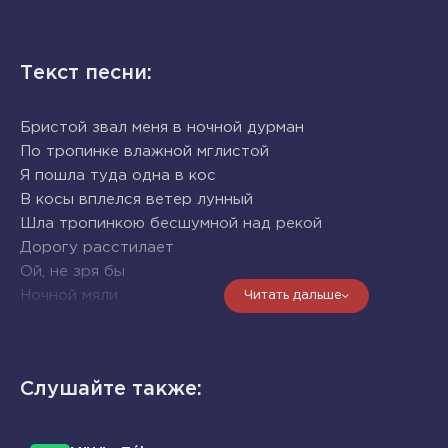
Текст песни:
Бристой звал меня в ночной дурман
По тропинке влажной мглистой
Я пошла туда одна в кос
В косы вплелся ветер лунный
Шла тропинкою бесшумной над рекой
Дорогу расстилает
Ой, не зря бы
Ночной мяли
Читать дальше
Тени пляшут возле ели
Ой, не зря бы мои
Зря по моей груди колокольницы зазвенели
Слушайте также:
Из-за стареньких ворот
Вспыхнул свет зелено-синий
Закружил мой хоровод