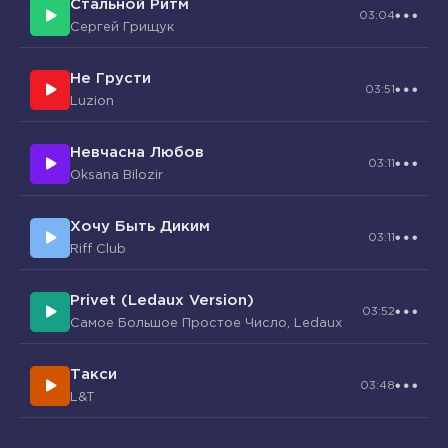
Стальной Ритм
03:04
Сергей Грищук
Не Грусти
03:51
Luzion
Невчасна Любов
03:11
Oksana Bilozir
Хочу Быть Диким
03:11
Riff Club
Privet (Ledaux Version)
03:52
Самое Большое Простое Число, Ledaux
Такси
03:48
L&T