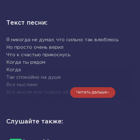
Текст песни:
Я никогда не думал, что сильно так влюблюсь
Но просто очень верил
Что к счастью прикоснусь
Когда ты рядом
Когда
Так спокойно на душе
Все мыслями
Все мысли мои только об одной тебе
Читать дальше
Я дышать без тебя не могу
Как же долго тебя я искал...
Я обещать без тебя не могу
Слушайте также:
Нашу встречу с надеждой я жду
Я дышать без тебя не могу
Ты мне Богом для жизни дана