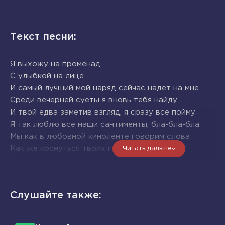
Текст песни:
Я выхожу на променад
С улыбкой на лице
И самый лучший мой наряд сейчас надет на мне
Среди вечерней суеты я вновь тебя найду
И твой едва заметив взгляд, я сразу всё пойму
Я так люблю все наши сантименты, бла-бла-бла
Мы как в любовной киноленте говорим слова
Как же коснуться твоих губ хочу
Читать дальше
Губы, губы алые твои
Так хочу безумно целовать
Первый луч ресницами ловить
Слушайте также:
Нет пути назад
Нас накрывает лоб
Любовь без берегов