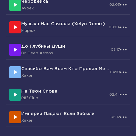
Черодейка
Пожалуйста, остановись
02:03
Aybek
Давай без лишних слов
Я так люблю все наши сантименты
Музыка Нас Связала (Xelyn Remix)
Пла-пла-бла
08:04
Мираж
До Глубины Души
03:17
Dr. Deep Atmos
Спасибо Вам Всем Кто Предал Меня.
04:10
Xaker
На Твои Слова
02:44
Riff Club
Империи Падают Если Забыли
06:12
Xaker